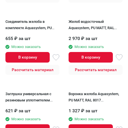
Соединитель желоба в
Желоб водосточный
комплекте Aquasystem, PU
Aquasystem, PU MATT, RAL
MATT, RAL 8017 Темно
8017 Темно Коричневый 125/90
655
₽
за шт
2 970
₽
за шт
Коричневый 125/90
Можно заказать
Можно заказать
В корзину
В корзину
Рассчитать материал
Рассчитать материал
Заглушка универсальная с
Воронка желоба Aquasystem,
резиновым уплотнителем
PU MATT, RAL 8017
Aquasystem, PU MATT, RAL
Коричневый 150/100
621
₽
за шт
1 327
₽
за шт
8017 Темно Коричневый 125/90
Можно заказать
Можно заказать