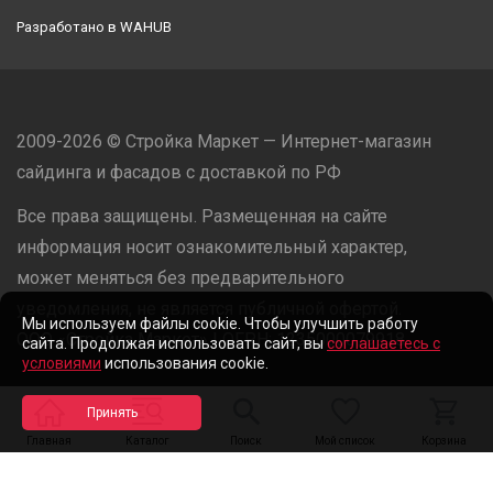
Разработано в
WAHUB
2009-2026 © Стройка Маркет — Интернет-магазин
сайдинга и фасадов с доставкой по РФ
Все права защищены. Размещенная на сайте
информация носит ознакомительный характер,
может меняться без предварительного
уведомления, не является публичной офертой.
Мы используем файлы cookie. Чтобы улучшить работу
ООО «Стройка Маркет» | ОГРН: 1235000079918
сайта. Продолжая использовать сайт, вы
соглашаетесь с
условиями
использования cookie.
Разработано в
WAHUB
Главная
Каталог
Поиск
Мой список
Корзина