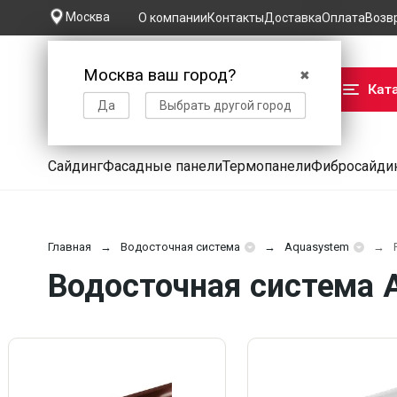
Москва
О компании
Контакты
Доставка
Оплата
Возв
Москва ваш город?
✖
Кат
Да
Выбрать другой город
Сайдинг
Фасадные панели
Термопанели
Фибросайди
Главная
Водосточная система
Aquasystem
Водосточная система 