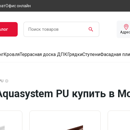
рат
Офис онлайн
алог
Адре
нг
Кровля
Террасная доска ДПК
Грядки
Ступени
Фасадная пли
PU
Aquasystem PU купить в М