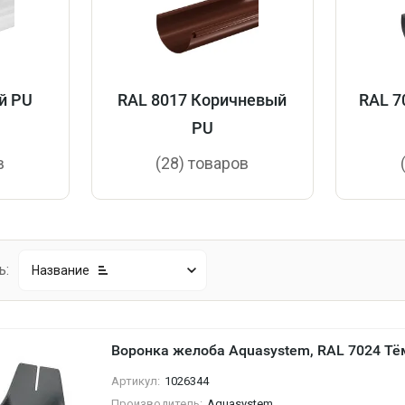
й PU
RAL 8017 Коричневый
RAL 7
PU
в
(28) товаров
ь:
Название
Воронка желоба Aquasystem, RAL 7024 Тё
Артикул:
1026344
Производитель:
Aquasystem