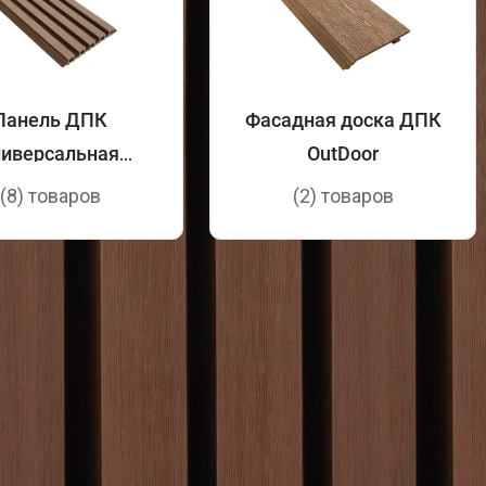
Панель ДПК
Фасадная доска ДПК
ниверсальная
OutDoor
OutDoor 3D
(8) товаров
(2) товаров