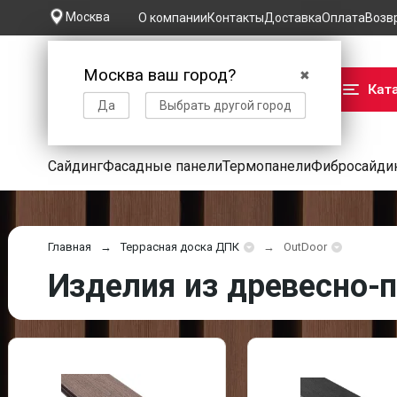
Москва
О компании
Контакты
Доставка
Оплата
Возв
Москва ваш город?
✖
Кат
Да
Выбрать другой город
Сайдинг
Фасадные панели
Термопанели
Фибросайди
Главная
Террасная доска ДПК
OutDoor
Изделия из древесно-