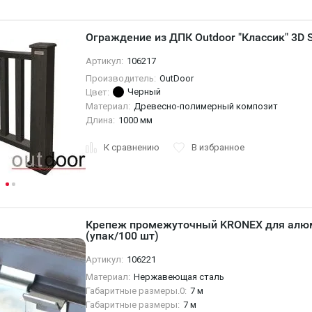
Ограждение из ДПК Outdoor "Классик" 3
Артикул:
106217
Производитель:
OutDoor
Черный
Цвет:
Материал:
Древесно-полимерный композит
Длина:
1000 мм
К сравнению
В избранное
Крепеж промежуточный KRONEX для алюм
(упак/100 шт)
Артикул:
106221
Материал:
Нержавеющая сталь
Габаритные размеры.0:
7 м
Габаритные размеры:
7 м