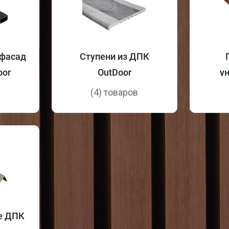
фасад
Ступени из ДПК
oor
OutDoor
у
в
(4) товаров
е ДПК