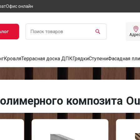
рат
Офис онлайн
алог
Адре
нг
Кровля
Террасная доска ДПК
Грядки
Ступени
Фасадная пли
полимерного композита Ou