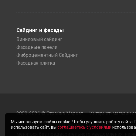
Сайдинг и фасады
Виниловый сайдинг
Фасадные панели
Фиброцементный Сайдинг
Фасадная плитка
2009-2026 © Стройка Маркет — Интернет-магазин с
Мы используем файлы cookie. Чтобы улучшить работу сайта.
Все права защищены. Размещенная на сайте инфор
использовать сайт, вы
соглашаетесь с условиями
использован
меняться без предварительного уведомления, не яв