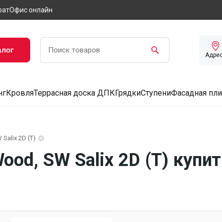
рат
Офис онлайн
алог
Адре
нг
Кровля
Террасная доска ДПК
Грядки
Ступени
Фасадная пли
 Salix 2D (Т)
ood, SW Salix 2D (Т) купи