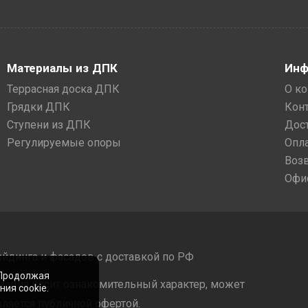
Материалы из ДПК
Инф
Террасная доска ДПК
О к
Грядки ДПК
Кон
Ступени из ДПК
Дос
Регулируемые опоры
Опл
Воз
Офи
айдинга и фасадов с доставкой по РФ
 Продолжая
мация носит ознакомительный характер, может
ия cookie.
ляется публичной офертой.