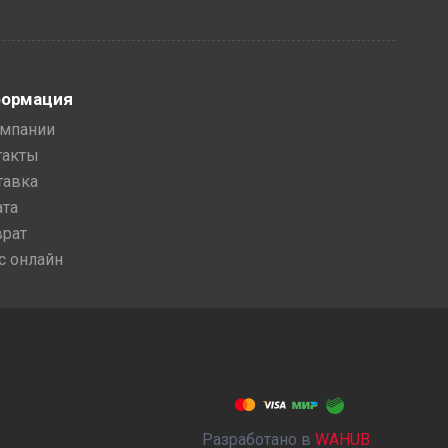
ормация
омпании
такты
тавка
ата
врат
с онлайн
Разработано в
WAHUB