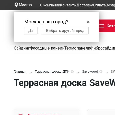
Москва
О компании
Контакты
Доставка
Оплата
Возв
Москва ваш город?
✖
Кат
Да
Выбрать другой город
Сайдинг
Фасадные панели
Термопанели
Фибросайди
Главная
Террасная доска ДПК
Savewood
SW
Террасная доска SaveW