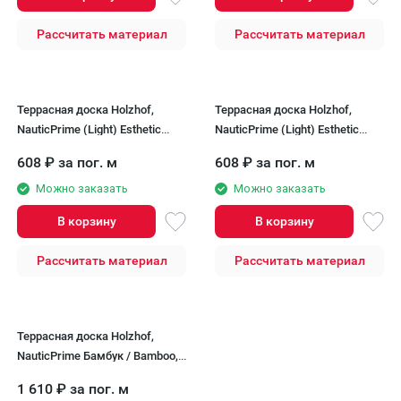
Рассчитать материал
Рассчитать материал
Террасная доска Holzhof,
Террасная доска Holzhof,
NauticPrime (Light) Esthetic
NauticPrime (Light) Esthetic
Wood, Коричневый
Wood, Серый
608
₽
за пог. м
608
₽
за пог. м
Можно заказать
Можно заказать
В корзину
В корзину
Рассчитать материал
Рассчитать материал
Террасная доска Holzhof,
NauticPrime Бамбук / Bamboo,
Натуральный
1 610
₽
за пог. м