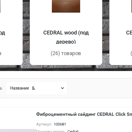
под
CEDRAL wood (под
C
дерево)
в
(26) товаров
ь:
Название
Фиброцементный сайдинг CEDRAL Click S
Артикул:
103681
Производитель:
Cedral