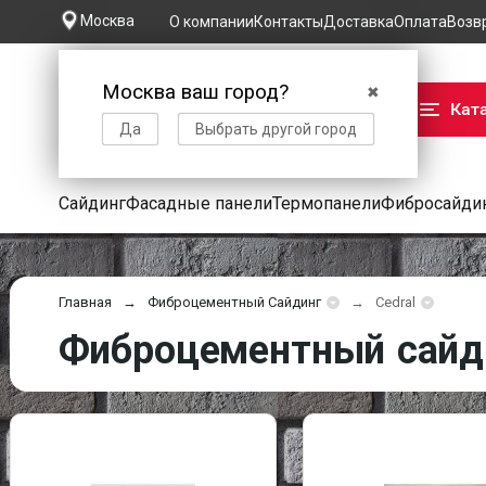
Москва
О компании
Контакты
Доставка
Оплата
Возв
Москва ваш город?
✖
Кат
Да
Выбрать другой город
Сайдинг
Фасадные панели
Термопанели
Фибросайди
Главная
Фиброцементный Сайдинг
Cedral
Фиброцементный сайди