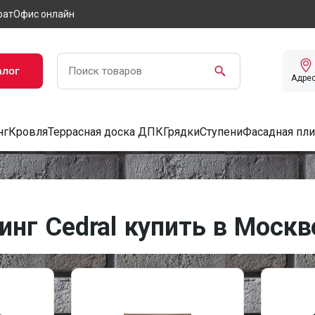
рат
Офис онлайн
алог
Адре
нг
Кровля
Террасная доска ДПК
Грядки
Ступени
Фасадная пли
нг Cedral купить в Москв