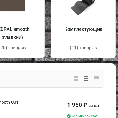
EDRAL smooth
Комплектующие
(гладкий)
(26) товаров
(11) товаров
mooth С01
1 950
₽
за шт
Можно заказать