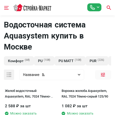
Водосточная система
Aquasystem купить в
Москве
(68)
(108)
(108)
(226)
Комфорт
PU
PU MATT
PUR
P
Название
Желоб водосточный
Воронка желоба Aquasystem,
Aquasystem, RAL 7024 Тёмно-
RAL 7024 Тёмно-серый 125/90
серый 125/90
2 588
₽
за шт
1 082
₽
за шт
Можно заказать
Можно заказать