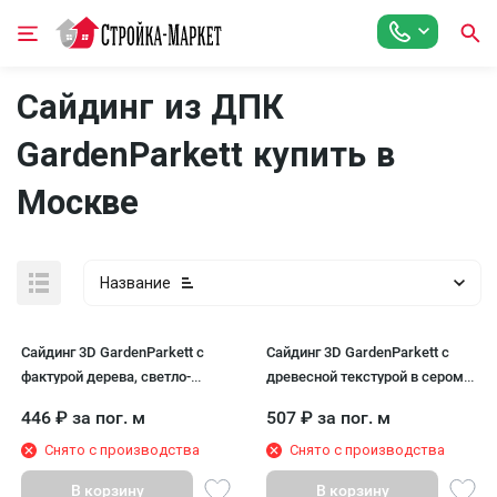
Сайдинг из ДПК
GardenParkett купить в
Москве
Название
Сайдинг 3D GardenParkett с
Сайдинг 3D GardenParkett с
фактурой дерева, светло-
древесной текстурой в сером
коричневый цвет
цвете
446
₽
за пог. м
507
₽
за пог. м
Снято с производства
Снято с производства
В корзину
В корзину