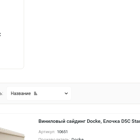
C
в
ь:
Название
Виниловый сайдинг Docke, Елочка D5C Sta
Артикул:
10651
Производитель:
Docke