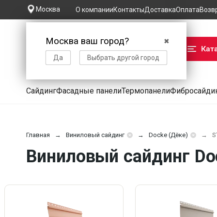
Москва
О компании
Контакты
Доставка
Оплата
Возв
Москва ваш город?
✖
Кат
Да
Выбрать другой город
Сайдинг
Фасадные панели
Термопанели
Фибросайди
Главная
Виниловый сайдинг
Docke (Дёке)
S
Виниловый сайдинг Do