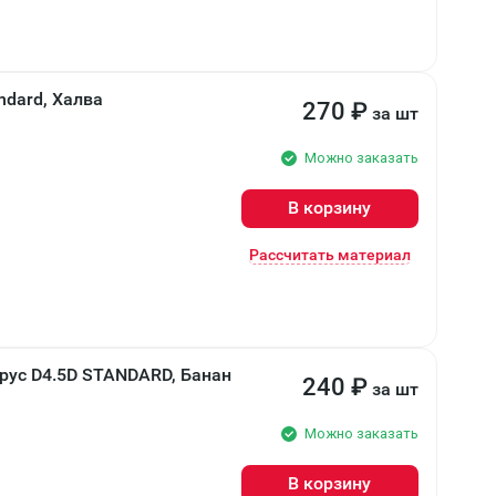
ndard, Халва
270
₽
за шт
Можно заказать
В корзину
Рассчитать материал
рус D4.5D STANDARD, Банан
240
₽
за шт
Можно заказать
В корзину