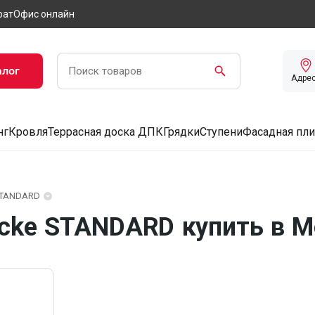
рат
Офис онлайн
алог
Адре
нг
Кровля
Террасная доска ДПК
Грядки
Ступени
Фасадная пли
TANDARD
cke STANDARD купить в М