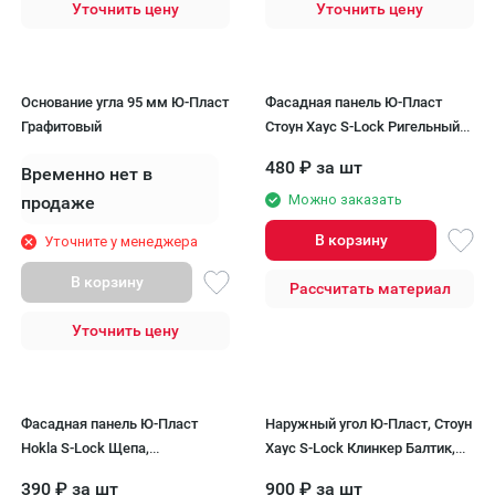
Уточнить цену
Уточнить цену
Основание угла 95 мм Ю-Пласт
Фасадная панель Ю-Пласт
Графитовый
Стоун Хаус S-Lock Ригельный
кирпич, Грифель
480
₽
за шт
Временно нет в
Можно заказать
продаже
В корзину
Уточните у менеджера
В корзину
Рассчитать материал
Уточнить цену
Фасадная панель Ю-Пласт
Наружный угол Ю-Пласт, Стоун
Hokla S-Lock Щепа,
Хаус S-Lock Клинкер Балтик,
Можжевеловый
Холодный цемент
390
₽
за шт
900
₽
за шт