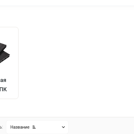
ная
ДПК
ь:
Название