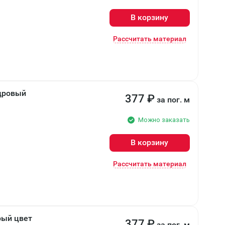
В корзину
Рассчитать материал
едровый
377
₽
за пог. м
Можно заказать
В корзину
Рассчитать материал
рый цвет
377
₽
за пог. м