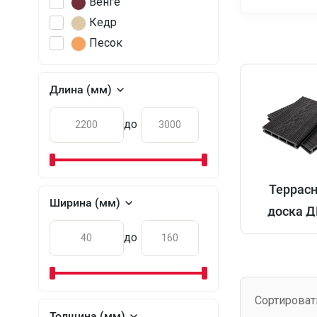
Венге
Кедр
Песок
Длина (мм)
до
Террас
Ширина (мм)
доска 
до
Сортироват
Толщина (мм)