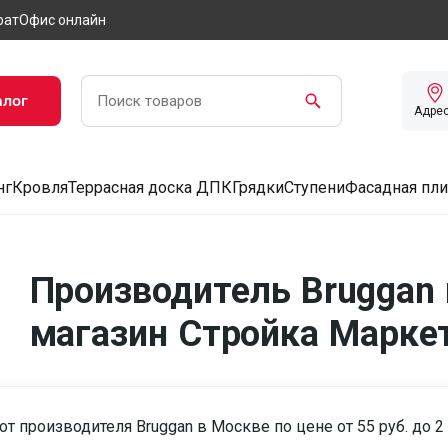
рат
Офис онлайн
алог
Адре
нг
Кровля
Террасная доска ДПК
Грядки
Ступени
Фасадная пли
Производитель Bruggan 
магазин Стройка Марке
от производителя Bruggan в Москве по цене от 55 руб. до 2 