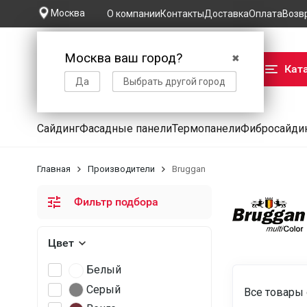
Москва
О компании
Контакты
Доставка
Оплата
Возв
Москва ваш город?
✖
Кат
Да
Выбрать другой город
Сайдинг
Фасадные панели
Термопанели
Фибросайди
Главная
Производители
Bruggan
Фильтр подбора
Цвет
Белый
Серый
Все товары 