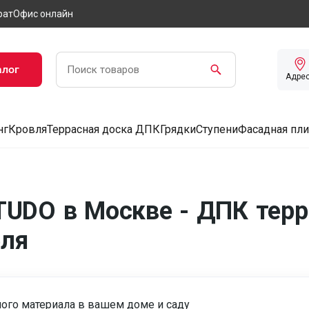
рат
Офис онлайн
алог
Адре
нг
Кровля
Террасная доска ДПК
Грядки
Ступени
Фасадная пли
TUDO в Москве - ДПК терр
еля
ного материала в вашем доме и саду