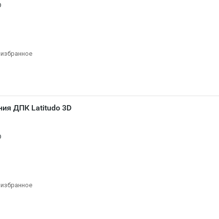
O
 избранное
ия ДПК Latitudo 3D
O
 избранное