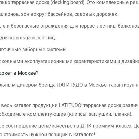
ко террасная доска (decking board). Это комплексные реш
алконов, зон вокруг бассейнов, садовых дорожек.
е и безопасные ограждения для террас, лестниц, балконов
 для крыльца и лестниц.
тетичные заборные системы.
сходными эксплуатационными характеристиками и дизайн
аркет в Москве?
ьным дилером бренда ЛАТИТУДО в Москве, гарантируя п
 весь каталог продукции LATITUDO: террасная доска различ
еобходимые комплектующие (клипсы, заглушки, планки).
 соотношение цена/качество на ДПК премиум-класса. Цен
ю стоимость нужной позиции в каталоге!