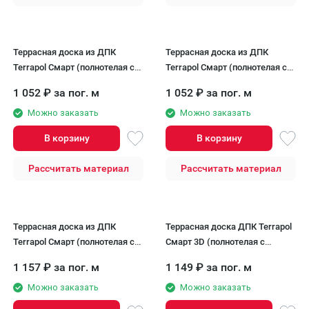
Террасная доска из ДПК
Террасная доска из ДПК
Terrapol Смарт (полнотелая с
Terrapol Смарт (полнотелая с
пазом) Тик Киото
пазом) Орех Милано
1 052
₽
за пог. м
1 052
₽
за пог. м
Можно заказать
Можно заказать
В корзину
В корзину
Рассчитать материал
Рассчитать материал
Террасная доска из ДПК
Террасная доска ДПК Terrapol
Terrapol Смарт (полнотелая с
Смарт 3D (полнотелая с
пазом) Дуб Севилья
пазом) Дуб беленый
1 157
₽
за пог. м
1 149
₽
за пог. м
Можно заказать
Можно заказать