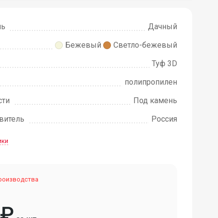
ль
Дачный
Бежевый
Светло-бежевый
Туф 3D
полипропилен
сти
Под камень
овитель
Россия
ики
производства
₽