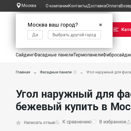
Москва
О компании
Контакты
Доставка
Оплата
Возв
Москва ваш город?
✖
Кат
Да
Выбрать другой город
Сайдинг
Фасадные панели
Термопанели
Фибросайди
Главная
Фасадные панели
Угол наружный для фаса
Угол наружный для фа
бежевый купить в Мос
К сравнению
В избранное
Написать отзыв