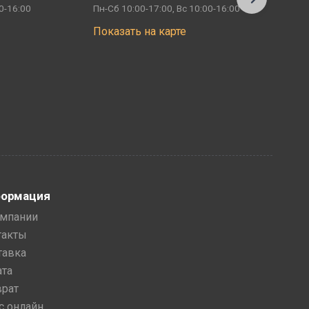
0-16:00
Пн-Сб 10:00-17:00, Вс 10:00-16:00
П
Показать на карте
ормация
омпании
такты
тавка
ата
врат
с онлайн