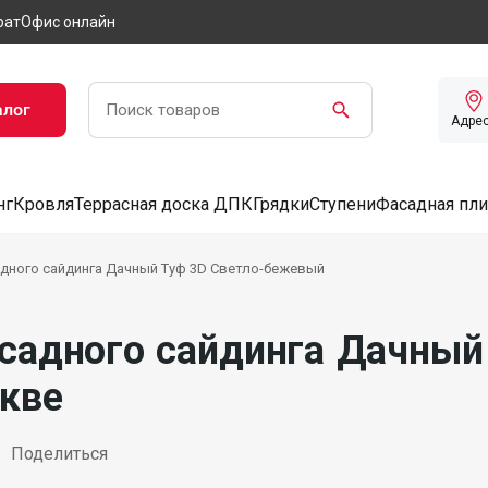
рат
Офис онлайн
алог
Адре
нг
Кровля
Террасная доска ДПК
Грядки
Ступени
Фасадная пли
дного сайдинга Дачный Туф 3D Светло-бежевый
садного сайдинга Дачный
кве
Поделиться