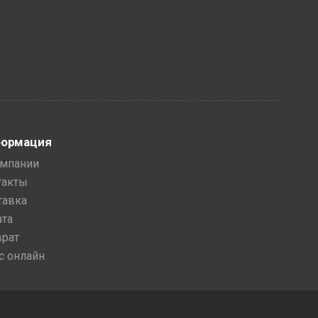
ормация
омпании
такты
тавка
ата
врат
с онлайн