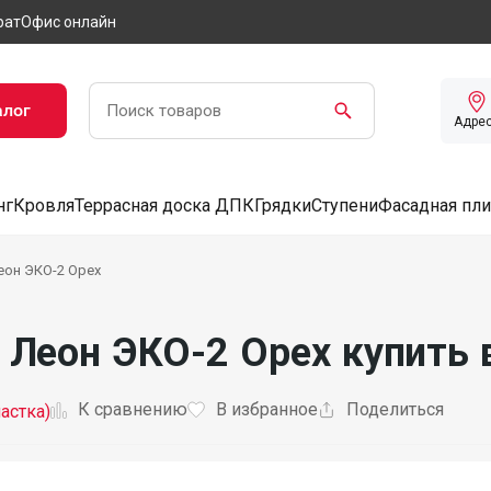
рат
Офис онлайн
алог
Адре
нг
Кровля
Террасная доска ДПК
Грядки
Ступени
Фасадная пли
Леон ЭКО-2 Орех
т Леон ЭКО-2 Орех купить
К сравнению
В избранное
Поделиться
астка)