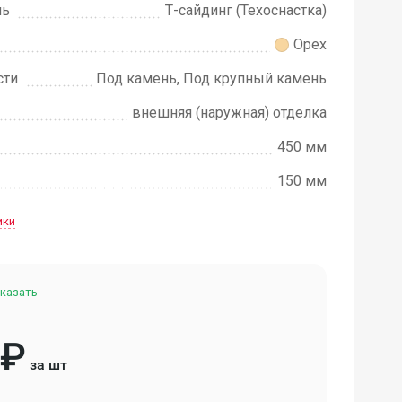
ль
Т-сайдинг (Техоснастка)
Орех
сти
Под камень, Под крупный камень
внешняя (наружная) отделка
450 мм
150 мм
ики
казать
₽
за шт