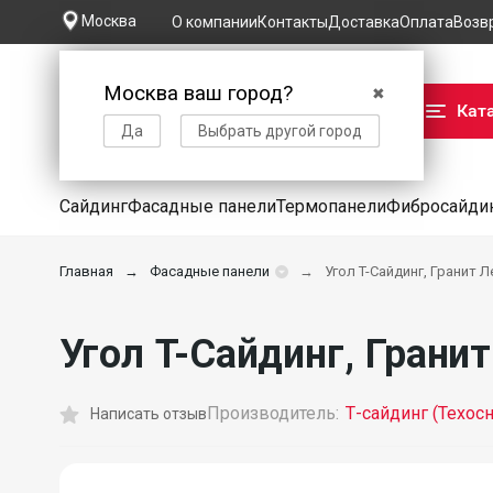
Москва
О компании
Контакты
Доставка
Оплата
Возв
Москва ваш город?
✖
Кат
Да
Выбрать другой город
Сайдинг
Фасадные панели
Термопанели
Фибросайди
Главная
Фасадные панели
Угол T-Сайдинг, Гранит 
Угол T-Сайдинг, Грани
Производитель:
Т-сайдинг (Техосн
Написать отзыв