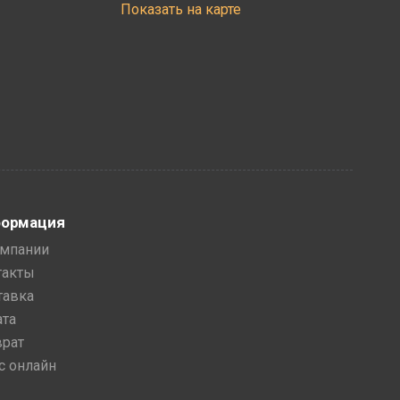
Показать на карте
ормация
омпании
такты
тавка
ата
врат
с онлайн