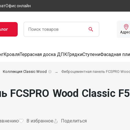
рат
Офис онлайн
алог
Адре
нг
Кровля
Террасная доска ДПК
Грядки
Ступени
Фасадная пли
Коллекция Classic Wood
Фиброцементная панель FCSPRO Wood 
ь FCSPRO Wood Classic F
равнению
В избранное
Поделиться