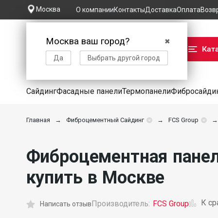
Москва
О компании
Контакты
Доставка
Оплата
Возв
Москва ваш город?
✖
Кат
Да
Выбрать другой город
Сайдинг
Фасадные панели
Термопанели
Фибросайди
Главная
Фиброцементный Сайдинг
FCS Group
Фиброцементная панел
купить в Москве
К с
Производитель:
FCS Group
Написать отзыв