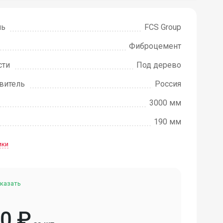
ль
FCS Group
Фиброцемент
сти
Под дерево
овитель
Россия
3000 мм
190 мм
ики
казать
50
₽