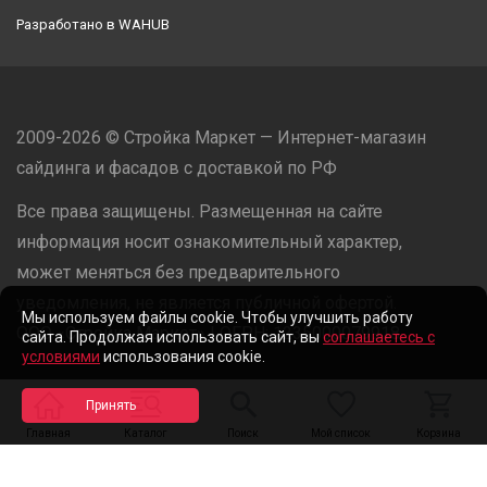
Разработано в
WAHUB
2009-2026 © Стройка Маркет — Интернет-магазин
сайдинга и фасадов с доставкой по РФ
Все права защищены. Размещенная на сайте
информация носит ознакомительный характер,
может меняться без предварительного
уведомления, не является публичной офертой.
Мы используем файлы cookie. Чтобы улучшить работу
ООО «Стройка Маркет» | ОГРН: 1235000079918
сайта. Продолжая использовать сайт, вы
соглашаетесь с
условиями
использования cookie.
Разработано в
WAHUB
Главная
Каталог
Поиск
Мой список
Корзина