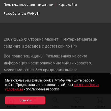
Политика персональных данных
Карта сайта
Разработано в
WAHUB
2009-2026 © Стройка Маркет — Интернет-магазин
сайдинга и фасадов с доставкой по РФ
Все права защищены. Размещенная на сайте
информация носит ознакомительный характер,
может меняться без предварительного
уведомления, не является публичной офертой.
Мы используем файлы cookie. Чтобы улучшить работу
ООО «Стройка Маркет» | ОГРН: 1235000079918
сайта. Продолжая использовать сайт, вы
соглашаетесь с
условиями
использования cookie.
Разработано в
WAHUB
Главная
Каталог
Поиск
Мой список
Корзина